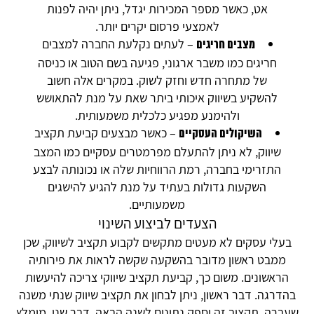
אט, כאשר מספר המכירות יגדל, ניתן יהיה לפנות
לאמצעי פרסום יקרים יותר.
– לעתים נקלעת החברה למצבים
מצבים חריגים
חריגים כמו משבר ארגוני, פגיעה בשם הטוב או כניסה
של מתחרה חדש וחזק לשוק. במקרים אלה חשוב
להשקיע בשיווק איכותי ביתר שאת על מנת להתאושש
ולהימנע מפגיע כלכלית משמעותית.
– כאשר מבצעים קביעת תקציב
השיקולים העסקיים
שיווק, לא ניתן להתעלם מפרמטרים עסקיים כמו המצב
התזרימי בחברה, רמת הרווחיות שלה או נכונותה לבצע
השקעות גדולות בעתיד על מנת להגיע להישגים
משמעותיים.
הצעדים לביצוע השינוי
בעלי עסקים לא מעטים מתקשים לקבוע תקציב לשיווק, שכן
ממבט ראשון מדובר בהשקעה שקשה לראות את פירותיה
הראשונים. משום כך, קביעת תקציב שיווקי צריכה להיעשות
בהדרגה. דבר ראשון, ניתן לבחון את תקציב שיווק שנתי משנה
שעברה. תקציב זה יספק נתונים לשנה הבאה. דבר שני, מומלץ