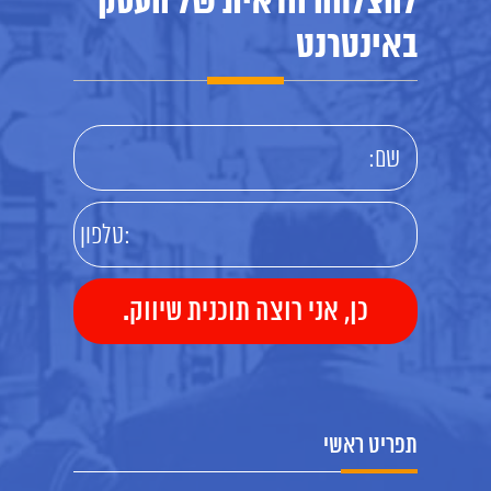
להצלחה וודאית של העסק
באינטרנט
תפריט ראשי