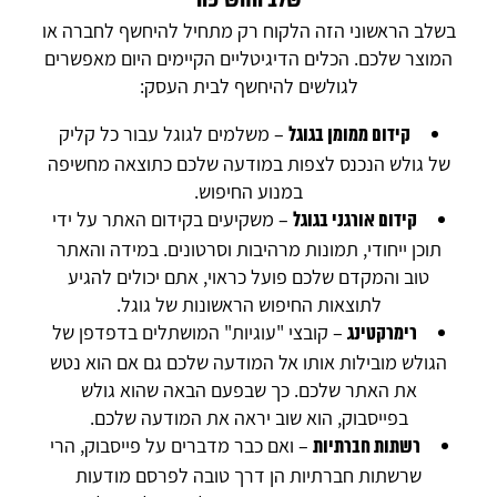
שלב החשיפה
בשלב הראשוני הזה הלקוח רק מתחיל להיחשף לחברה או
המוצר שלכם. הכלים הדיגיטליים הקיימים היום מאפשרים
לגולשים להיחשף לבית העסק:
– משלמים לגוגל עבור כל קליק
קידום ממומן בגוגל
של גולש הנכנס לצפות במודעה שלכם כתוצאה מחשיפה
במנוע החיפוש.
– משקיעים בקידום האתר על ידי
קידום אורגני בגוגל
תוכן ייחודי, תמונות מרהיבות וסרטונים. במידה והאתר
טוב והמקדם שלכם פועל כראוי, אתם יכולים להגיע
לתוצאות החיפוש הראשונות של גוגל.
– קובצי "עוגיות" המושתלים בדפדפן של
רימרקטינג
הגולש מובילות אותו אל המודעה שלכם גם אם הוא נטש
את האתר שלכם. כך שבפעם הבאה שהוא גולש
בפייסבוק, הוא שוב יראה את המודעה שלכם.
– ואם כבר מדברים על פייסבוק, הרי
רשתות חברתיות
שרשתות חברתיות הן דרך טובה לפרסם מודעות