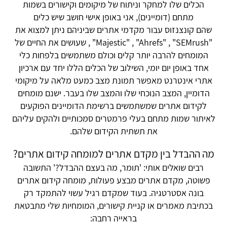
הכלים שלו למחקר וניתוח של מיקומים וקישורים בשמות
מתחם (דומיינים), אני באופן אישי חושב שיש כלים
שהם קונצנזוס עבור מקדמי אתרים שביניהם ניתן למצוא את
"Majestic" , "Ahrefs" , "SEMrush" , שעושים את החיים של
המומחים להרבה יותר קלים וכולם משתמשים בלפחות כלי
אחד באופן יום יומי, השילוב של הכלים הללו יחד עם ארכיון
אתרי אינטרנט מאפשר תמונת מצב כמעט מלאה על מיקומי
הדומיין, המצב הנוכחי שלו והמצב שלו בעבר. ישנם מומחים
לקידום אתרים שמשתמשים ברשימת הדומיינים הפוקעים
לאיתור שמות מתחם בעלי פרמטרים סמכותיים ולהקים עליהם
את תשתית הקידום שלהם.
מה ההבדל בין מקדם אתרים למומחה קידום אתרים?
רבים שואלים אותי: 'תומר, מה בעצם ההבדל?' התשובה
פשוטה, מקדם אתרים מבצע פעולות, מומחה קידום אתרים
בונה אסטרטגיה. בעוד שמקדם רגיל עשוי להתמקד רק
בכתיבת מאמרים או קניית קישורים, המומחיות שלי מתבטאת
בראייה רחבה: