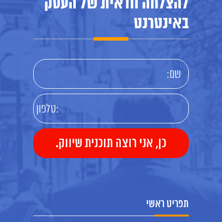
להצלחה וודאית של העסק
באינטרנט
תפריט ראשי