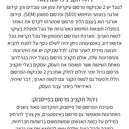
לגוגל יש 2 טכניקות פרסום עיקריות עמן אנו עובדים והן: קידום
אורגני במנועי החיפוש (SEO) ופרסום ממומן (SEM). קידום
אורגני הוא בעצם הליך פרסום שמטרתו לקדם את האתר
במעלה תוצאות החיפוש האורגניות של גוגל ופועלת בעיקר
לטווח הארוך. מערכת הפרסום הממומן של גוגל נקראת גוגל
אדווארדס, באמצעותה ניתן יהיה לשלם כסף על למנת להביא
תנועה מידית לאתר שלנו. לכל טכניקה יש את היתרונות
והחסרונות שלה, אולם תקציב פרסום בגוגל יהיה בנוי לרוב
מאחת השיטות אשר תואמת את העסק. עסקים בעלי תקציב
פרסום גדול יותר יכולים לחלק אותו בין 2 טכניקות הפרסום
הללו ולפעול גם לטווח הקצר וגם לטווח הארוך, דבר שיהיה
האידיאלי ביותר עבור העסק.
ניהול תקציב פרסום בפייסבוק:
מערכת הפרסום של פייסבוק התקדמה מאוד בשנים
האחרונות ומאפשר גם פרסום באינסטגרם, אין צורך להרחיב
במילים על כמות האנשים שמשתמשים ברשתות חברתיות.
במידה וקהל היעד שלכם עשוי להימצא שם אנו נרצה