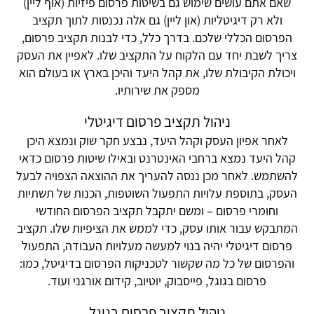
שאם אתם עושים שימוש גם בשיטות פרסום פיזיות (אוף ליין)
ולא רק דיגיטליות (און ליין) גם אלה נכנסות לתוך תקציב
הפרסום הכללי שלכם. בדרך כלל, כדי לבנות תקציב פרסום,
צריך לשבת יחד עם הלקוח על התקציב שלו. לאפיין את העסק
ויכולת הקיבולת שלו, את קהל היעד והיכן בארץ או בעולם הוא
מספק את שירותיו.
ניהול תקציב פרסום דיגיטלי
לאחר אפיון העסק וקהל היעד, נבצע חקר שוק ונמצא היכן
קהל היעד נמצא ברחבי האינטרנט ובאילו שיטות פרסום כדאי
להשתמש. לאחר מכן ננסה להעריך את ההוצאה הצפויה לבעל
העסק, בתוספת עלויות התפעול השוטפות, הכנות של תשתיות
וחומרי פרסום – ומשם יתקבל תקציב הפרסום החודשי
המתבקש עבור אותו עסק, כדי לממש את הציפיות שלו. תקציב
פרסום דיגיטלי יהיה בנוי למעשה מעלויות העבודה, התפעול
והפרסום של כל מה שקשור לטכניקות הפרסום בדיגיטל, כמו:
פרסום בגוגל, פייסבוק, יוטיוב, קידום אורגני ועוד.
ניהול תקציב פרסום בגוגל