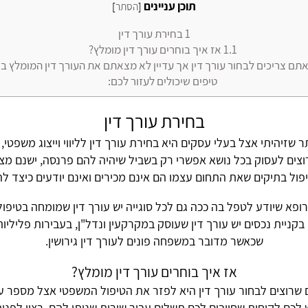
טיפים
תוכן עניינים
[
הסתר
]
1
בחירת עורך דין
1.1
אז איך בוחרים עורך דין מומלץ?
פודקאסטים
 צריכים לבחור עורך דין אך עדיין לא מצאתם את העורך דין המומלץ בי
טיפים שיכולים לעזור לכם:
צור קשר
בחירת עורך דין
שזיהיתי אצל בעלי עסקים היא בחירת עורך דין לליווי וייצוג משפטי, מ
רוצים לעסוק בכל נושא אפשרי רק בשביל שיהיה להם פרנסה, ישנם מצבים
ול בתיקים שאת התחום עצמו הם אינם מכירים ואינם יודעים כיצד לה
ופא שיודע לטפל בה ככה גם לכל סוגייה יש עורך דין שמומחה בטיפול
בקניית נכסים יש עורך דין שעוסק במקרקעין ונדל"ן, בעבירות פליליות י
שכאשר מדובר במשפחה פונים לעורך דין גירושין.
אז איך בוחרים עורך דין מומלץ?
שרוצים לבחור עורך דין היא לפזר את הטיפול המשפטי אצל מספר ע
 לכם לקוחות שחייבים לכם תשלום עבור שירות שניתן להם, רצוי לפנ