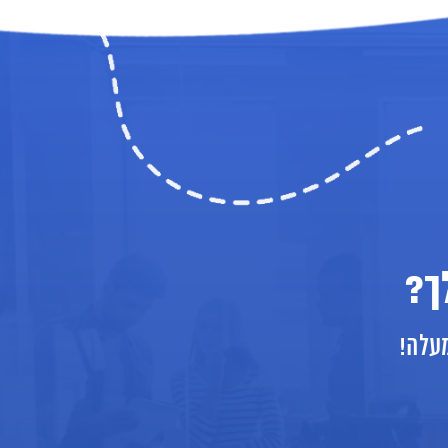
ך?
מעלה!