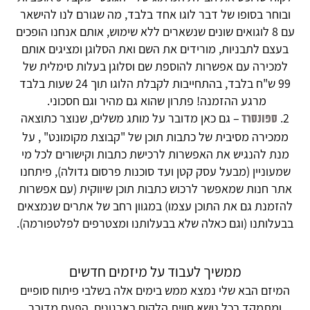
ובוחר בסופו של דבר לוגו אחד בלבד, מה שגורם לנו להישאר
עם 8 לוגואים שונים שנשארים ללא שימוש, אותם אנחנו הופכים
בעצם לתבניות, מורידים את השם ואת הסלוגן ומציגים אותם
למכירה עם אפשרות להוספת שם וסלוגן בעלות סימלית של
99 ש"ח בלבד, בהתחייבות לקבלת הלוגו תוך 24 שעות בלבד
מרגע ההזמנה! פתרון שהוא גם מהיר וגם חסכוני.
– גם כאן מדובר על מותג משלים, שנוצר כתוצאה
ספונסרד
ממכירה מסיבית של כתבות תוכן של "קבוצת מקומונט" , על
מנת להנגיש את האפשרות לרכישת כתבות וקישורים לכל מי
שמעוניין (מבעל עסק קטן ועד סוכנות פרסום גדולה), פיתחנו
אתר חנות שמאפשר לרכוש כתבות תוכן שיווקית (עם אפשרות
להזמנת גם את התוכן עצמו) במגוון רחב של אתרים שנמצאים
בבעלותנו (וגם כאלה שלא בבעלותנו ומצטרפים לפלטפורמה).
ממשיך לעבוד על מיזמים חדשים
המיזם הבא שלי נמצא ממש בימים אלה בשלבי פיתוח סופיים
ומתמקד בכל נושא חווית הלקוח בארגונים, הפעם מדובר