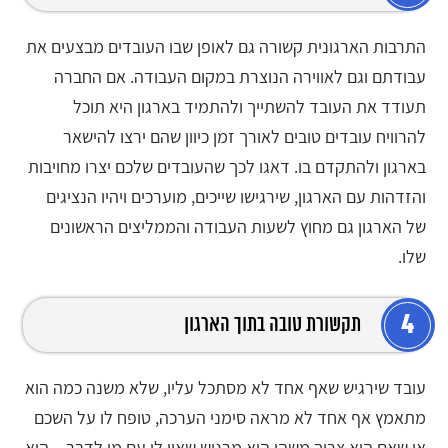
התרבות הארגונית קשורה גם לאופן שבו העובדים מבצעים את
עבודתם וגם לאווירה הנוצרת במקום העבודה. אם החברה
תעודד את העובד להשתייך ולהתמיד בארגון היא תוכל
להרוויח עובדים טובים לאורך זמן כיוון שהם ירצו להישאר
בארגון ולהתקדם בו. דאגו לכך שהעובדים שלכם יצרו מחויבות
והזדהות עם הארגון, שירגישו שייכים, מוערכים ויהיו הנציגים
של הארגון גם מחוץ לשעות העבודה והממליצים הראשונים
שלו.
4
תקשורת טובה בתוך הארגון
עובד שירגיש שאף אחד לא מסתכל עליו, שלא משנה כמה הוא
מתאמץ אף אחד לא מראה סימני הערכה, טופח לו על השכם
או שאם הוא צריך משהו הוא מרגיש שאין לו עם מי לדבר – הוא