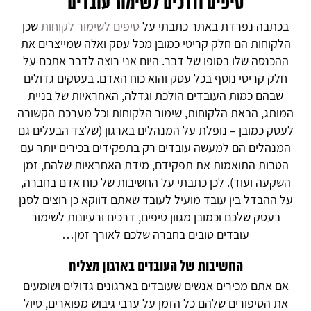
טיפים ודרכים לשימור עובדים
בכתבה נפרדת באתר כתבתי על
טיפים לשימור לקוחות
שכן
הלקוחות הם חלק קריטי כמובן מכל עסק ואלה שמייצרים את
ההכנסה שלו בסופו של דבר. היום אני רוצה לדבר אתכם על
חלק קריטי נוסף בכל עסק והוא כוח האדם. בעסקים גדולים
שבהם כמות העובדים הולכת וגדלה, האחראיות של בניית
המותג, הבאת הלקוחות, שימור הלקוחות וכל מערכת הקשורה
לעסק כמובן – נופלת על המנהלים בארגון (שלצד הבעלים גם
המנהלים הם למעשה עובדים רק בתפקידים בכירים יותר עם
הטבות התואמות את תפקידם, מידת האחראיות שלהם, זמן
השקעה ועוד). לכן כתבתי על החשיבות של כוח אדם בחברה,
על ההבדל בין עובד מועיל לעובד שאתם דווקא כן רוצים לסנן
בעסק שלכם וכמובן מגוון טיפים, דרכים ורעיונות לשימור
עובדים טובים בחברה שלכם לאורך זמן…
החשיבות של העובדים בארגון מצליח
אם אתם מכירים אנשים שעובדים בארגונים גדולים ושומעים
את הסיפורים שלהם כל הזמן על ערבי גיבוש מפוארים, טיול